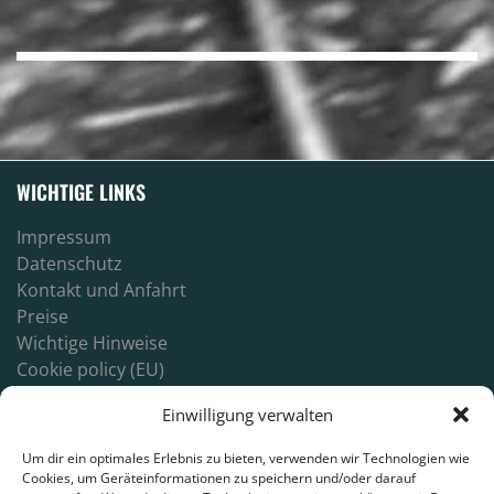
WICHTIGE LINKS
Impressum
Datenschutz
Kontakt und Anfahrt
Preise
Wichtige Hinweise
Cookie policy (EU)
Login
Einwilligung verwalten
Um dir ein optimales Erlebnis zu bieten, verwenden wir Technologien wie
Cookies, um Geräteinformationen zu speichern und/oder darauf