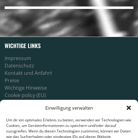
WICHTIGE LINKS
Impressum
Datenschutz
Kontakt und Anfahrt
Preise
Wichtige Hinweise
Cookie policy (EU)
Login
Einwilligung verwalten
Um dir ein optimales Erlebnis zu bieten, verwenden wir Technologien wie
Cookies, um Geräteinformationen zu speichern und/oder darauf
zuzugreifen. Wenn du diesen Technologien zustimmst, können wir Daten
wie das Surfverhalten oder eindeutige IDs auf dieser Website